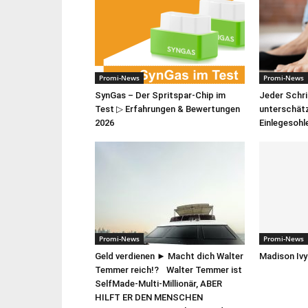
Promi-News
Promi-News
SynGas – Der Spritspar-Chip im
Jeder Schrit
Test ▷ Erfahrungen & Bewertungen
unterschätz
2026
Einlegesoh
Promi-News
Promi-News
Geld verdienen ► Macht dich Walter
Madison Iv
Temmer reich!? Walter Temmer ist
SelfMade-Multi-Millionär, ABER
HILFT ER DEN MENSCHEN