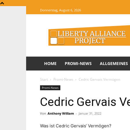
Donnerstag, August 6, 2026
The
Website
of
Informations
HOME
PROMI-NEWS
ALLGEMEINES
Start
Promi-News
Cedric Gervais Vermögen
Promi-News
Cedric Gervais 
Von
Anthony William
-
Januar 31, 2022
Was ist Cedric Gervais‘ Vermögen?