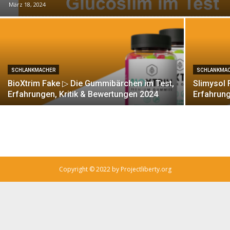
März 18, 2024
SCHLANKMACHER
SCHLANKMA
BioXtrim Fake ▷ Die Gummibärchen im Test,
Slimysol 
Erfahrungen, Kritik & Bewertungen 2024
Erfahrung
Copyright © 2022 by Projectliberty.org