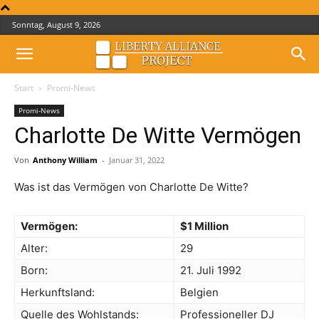
Sonntag, August 9, 2026
Start
Promi-News
Promi-News
Charlotte De Witte Vermögen
Von
Anthony William
-
Januar 31, 2022
Was ist das Vermögen von Charlotte De Witte?
Vermögen:
$1 Million
Alter:
29
Born:
21. Juli 1992
Herkunftsland:
Belgien
Quelle des Wohlstands:
Professioneller DJ