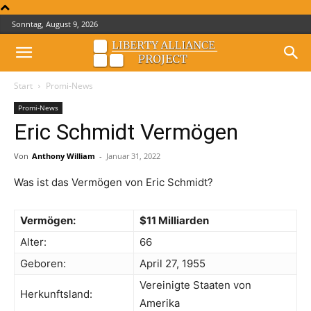
Sonntag, August 9, 2026
Start
Promi-News
Promi-News
Eric Schmidt Vermögen
Von
Anthony William
-
Januar 31, 2022
Was ist das Vermögen von Eric Schmidt?
Vermögen:
$11 Milliarden
Alter:
66
Geboren:
April 27, 1955
Vereinigte Staaten von
Herkunftsland:
Amerika