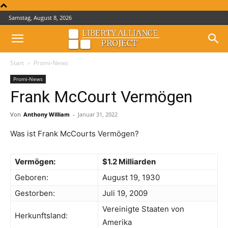
Samstag, August 8, 2026
Start
Promi-News
Promi-News
Frank McCourt Vermögen
Von
Anthony William
-
Januar 31, 2022
Was ist Frank McCourts Vermögen?
Vermögen:
$1.2 Milliarden
Geboren:
August 19, 1930
Gestorben:
Juli 19, 2009
Vereinigte Staaten von
Herkunftsland:
Amerika