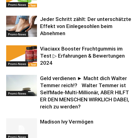
Promi-News
Jeder Schritt zählt: Der unterschätzte
Effekt von Einlegesohlen beim
Abnehmen
Promi-News
Viaciaxx Booster Fruchtgummis im
Test ▷ Erfahrungen & Bewertungen
2024
Promi-News
Geld verdienen ► Macht dich Walter
Temmer reich!? Walter Temmer ist
SelfMade-Multi-Millionär, ABER HILFT
Promi-News
ER DEN MENSCHEN WIRKLICH DABEI,
reich zu werden?
Madison Ivy Vermögen
Promi-News