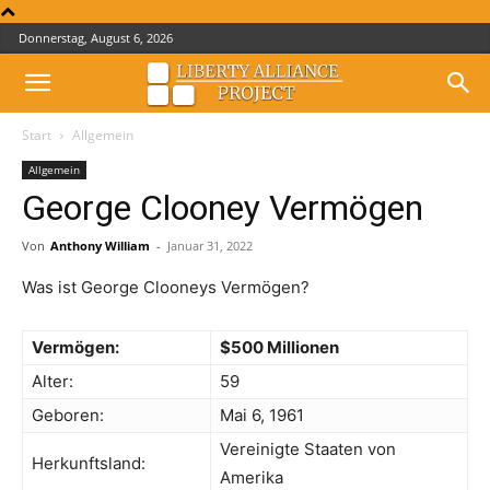
Donnerstag, August 6, 2026
Start
Allgemein
Allgemein
George Clooney Vermögen
Von
Anthony William
-
Januar 31, 2022
Was ist George Clooneys Vermögen?
Vermögen:
$500 Millionen
Alter:
59
Geboren:
Mai 6, 1961
Vereinigte Staaten von
Herkunftsland:
Amerika