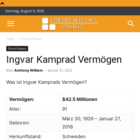
Sonntag, August 9, 2026
Start
Promi-News
Promi-News
Ingvar Kamprad Vermögen
Von
Anthony William
-
Januar 31, 2022
Was ist Ingvar Kamprads Vermögen?
Vermögen:
$42.5 Millionen
Alter:
91
März 30, 1926 – Januar 27,
Geboren:
2018
Herkunftsland:
Schweden