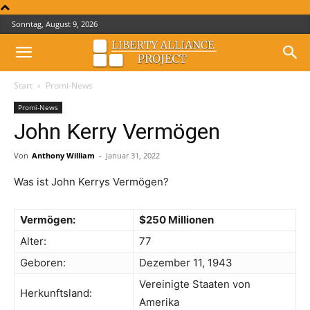
Sonntag, August 9, 2026
Start
Promi-News
Promi-News
John Kerry Vermögen
Von
Anthony William
-
Januar 31, 2022
Was ist John Kerrys Vermögen?
Vermögen:
$250 Millionen
Alter:
77
Geboren:
Dezember 11, 1943
Vereinigte Staaten von
Herkunftsland:
Amerika