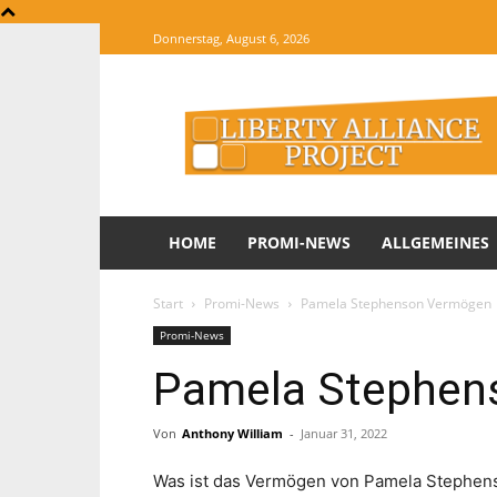
Donnerstag, August 6, 2026
The
Website
of
Informations
HOME
PROMI-NEWS
ALLGEMEINES
Start
Promi-News
Pamela Stephenson Vermögen
Promi-News
Pamela Stephen
Von
Anthony William
-
Januar 31, 2022
Was ist das Vermögen von Pamela Stephen