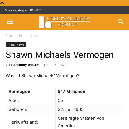
Montag, August 10, 2026
Start
Promi-News
Promi-News
Shawn Michaels Vermögen
Von
Anthony William
-
Januar 31, 2022
Was ist Shawn Michaels‘ Vermögen?
Vermögen:
$17 Millionen
Alter:
55
Geboren:
22. Juli 1965
Vereinigte Staaten von
Herkunftsland:
Amerika