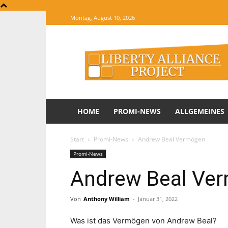
Montag, August 10, 2026
The
Website
of
Informations
HOME
PROMI-NEWS
ALLGEMEINES
Start
Promi-News
Andrew Beal Vermögen
Promi-News
Andrew Beal Ve
Von
Anthony William
-
Januar 31, 2022
Was ist das Vermögen von Andrew Beal?