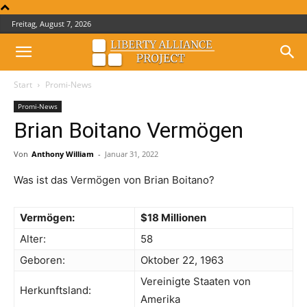
Freitag, August 7, 2026
Start
Promi-News
Promi-News
Brian Boitano Vermögen
Von
Anthony William
-
Januar 31, 2022
Was ist das Vermögen von Brian Boitano?
Vermögen:
$18 Millionen
Alter:
58
Geboren:
Oktober 22, 1963
Vereinigte Staaten von
Herkunftsland:
Amerika