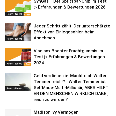
SynGas – Der Spritspar-Chip im Test
▷ Erfahrungen & Bewertungen 2026
Promi-News
Jeder Schritt zählt: Der unterschätzte
Effekt von Einlegesohlen beim
Abnehmen
Promi-News
Viaciaxx Booster Fruchtgummis im
Test ▷ Erfahrungen & Bewertungen
2024
Promi-News
Geld verdienen ► Macht dich Walter
Temmer reich!? Walter Temmer ist
SelfMade-Multi-Millionär, ABER HILFT
Promi-News
ER DEN MENSCHEN WIRKLICH DABEI,
reich zu werden?
Madison Ivy Vermögen