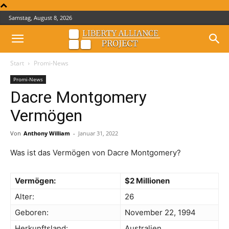
Samstag, August 8, 2026
Start
Promi-News
Promi-News
Dacre Montgomery
Vermögen
Von
Anthony William
-
Januar 31, 2022
Was ist das Vermögen von Dacre Montgomery?
Vermögen:
$2 Millionen
Alter:
26
Geboren:
November 22, 1994
Herkunftsland:
Australien