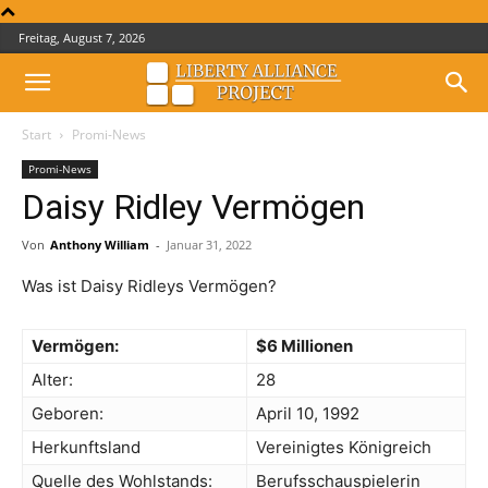
Freitag, August 7, 2026
Start
Promi-News
Promi-News
Daisy Ridley Vermögen
Von
Anthony William
-
Januar 31, 2022
Was ist Daisy Ridleys Vermögen?
Vermögen:
$6 Millionen
Alter:
28
Geboren:
April 10, 1992
Herkunftsland
Vereinigtes Königreich
Quelle des Wohlstands:
Berufsschauspielerin