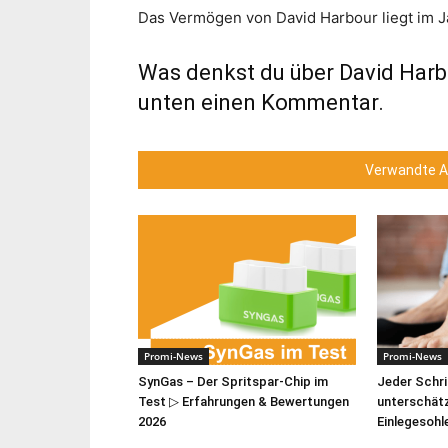
Das Vermögen von David Harbour liegt im Ja
Was denkst du über David Harb
unten einen Kommentar.
Verwandte Ar
Promi-News
Promi-News
SynGas – Der Spritspar-Chip im
Jeder Schrit
Test ▷ Erfahrungen & Bewertungen
unterschätz
2026
Einlegesoh