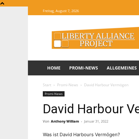
Freitag, August 7, 2026
The
Website
of
Informations
HOME
PROMI-NEWS
ALLGEMEINES
Start
Promi-News
David Harbour Vermögen
Promi-News
David Harbour 
Von
Anthony William
-
Januar 31, 2022
Was ist David Harbours Vermögen?