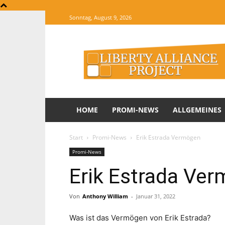
Sonntag, August 9, 2026
The
Website
of
Informations
HOME
PROMI-NEWS
ALLGEMEINES
Start
Promi-News
Erik Estrada Vermögen
Promi-News
Erik Estrada Ve
Von
Anthony William
-
Januar 31, 2022
Was ist das Vermögen von Erik Estrada?