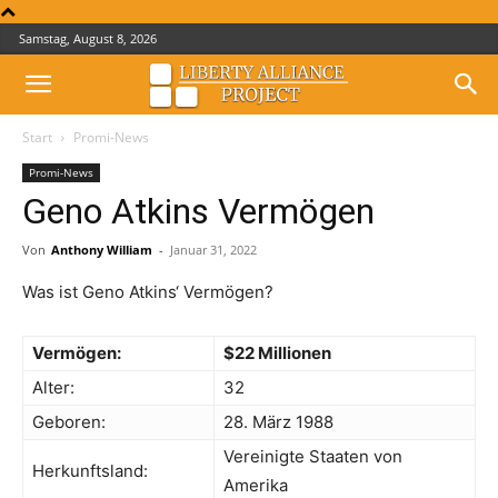
Samstag, August 8, 2026
Start
Promi-News
Promi-News
Geno Atkins Vermögen
Von
Anthony William
-
Januar 31, 2022
Was ist Geno Atkins‘ Vermögen?
Vermögen:
$22 Millionen
Alter:
32
Geboren:
28. März 1988
Vereinigte Staaten von
Herkunftsland:
Amerika