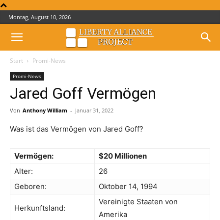
Montag, August 10, 2026
Start
Promi-News
Promi-News
Jared Goff Vermögen
Von
Anthony William
-
Januar 31, 2022
Was ist das Vermögen von Jared Goff?
Vermögen:
$20 Millionen
Alter:
26
Geboren:
Oktober 14, 1994
Vereinigte Staaten von
Herkunftsland:
Amerika