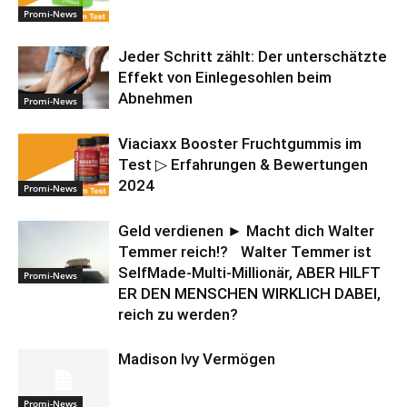
Promi-News
Jeder Schritt zählt: Der unterschätzte
Effekt von Einlegesohlen beim
Abnehmen
Promi-News
Viaciaxx Booster Fruchtgummis im
Test ▷ Erfahrungen & Bewertungen
2024
Promi-News
Geld verdienen ► Macht dich Walter
Temmer reich!? Walter Temmer ist
SelfMade-Multi-Millionär, ABER HILFT
Promi-News
ER DEN MENSCHEN WIRKLICH DABEI,
reich zu werden?
Madison Ivy Vermögen
Promi-News