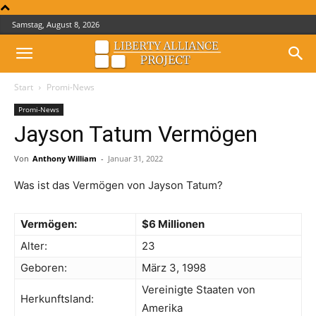
Samstag, August 8, 2026
Start
Promi-News
Promi-News
Jayson Tatum Vermögen
Von
Anthony William
-
Januar 31, 2022
Was ist das Vermögen von Jayson Tatum?
Vermögen:
$6 Millionen
Alter:
23
Geboren:
März 3, 1998
Vereinigte Staaten von
Herkunftsland:
Amerika