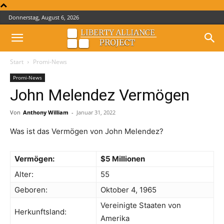
Donnerstag, August 6, 2026
Start
Promi-News
Promi-News
John Melendez Vermögen
Von
Anthony William
-
Januar 31, 2022
Was ist das Vermögen von John Melendez?
Vermögen:
$5 Millionen
Alter:
55
Geboren:
Oktober 4, 1965
Vereinigte Staaten von
Herkunftsland:
Amerika