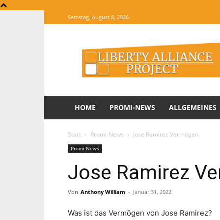
Samstag, August 8, 2026
The
Website
of
Informations
HOME
PROMI-NEWS
ALLGEMEINES
Start
Promi-News
Jose Ramirez Vermögen
Promi-News
Jose Ramirez V
Von
Anthony William
-
Januar 31, 2022
Was ist das Vermögen von Jose Ramirez?