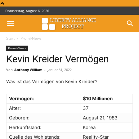
Donnerstag, August 6, 2026
Start
Promi-News
Promi-News
Kevin Kreider Vermögen
Von
Anthony William
-
Januar 31, 2022
Was ist das Vermögen von Kevin Kreider?
Vermögen:
$10 Millionen
Alter:
37
Geboren:
August 21, 1983
Herkunftsland:
Korea
Quelle des Wohlstands:
Reality-Star