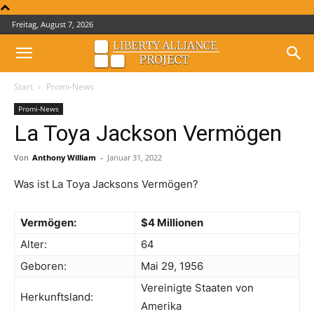
Freitag, August 7, 2026
Start
Promi-News
Promi-News
La Toya Jackson Vermögen
Von
Anthony William
-
Januar 31, 2022
Was ist La Toya Jacksons Vermögen?
Vermögen:
$4 Millionen
Alter:
64
Geboren:
Mai 29, 1956
Vereinigte Staaten von
Herkunftsland:
Amerika