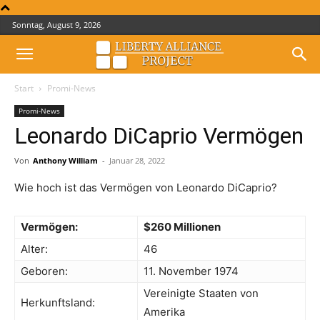
Sonntag, August 9, 2026
Start
Promi-News
Promi-News
Leonardo DiCaprio Vermögen
Von
Anthony William
-
Januar 28, 2022
Wie hoch ist das Vermögen von Leonardo DiCaprio?
Vermögen:
$260 Millionen
Alter:
46
Geboren:
11. November 1974
Vereinigte Staaten von
Herkunftsland:
Amerika