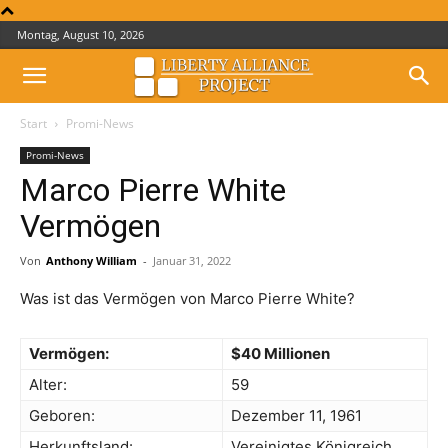
Montag, August 10, 2026
Start
Promi-News
Promi-News
Marco Pierre White
Vermögen
Von
Anthony William
-
Januar 31, 2022
Was ist das Vermögen von Marco Pierre White?
Vermögen:
$40 Millionen
Alter:
59
Geboren:
Dezember 11, 1961
Herkunftsland:
Vereinigtes Königreich