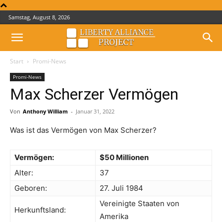
Samstag, August 8, 2026
Start
Promi-News
Promi-News
Max Scherzer Vermögen
Von
Anthony William
-
Januar 31, 2022
Was ist das Vermögen von Max Scherzer?
Vermögen:
$50 Millionen
Alter:
37
Geboren:
27. Juli 1984
Vereinigte Staaten von
Herkunftsland:
Amerika