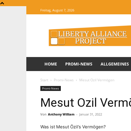
Freitag, August 7, 2026
The
Website
of
Informations
HOME
PROMI-NEWS
ALLGEMEINES
Start
Promi-News
Mesut Ozil Vermögen
Promi-News
Mesut Ozil Ver
Von
Anthony William
-
Januar 31, 2022
Was ist Mesut Özil’s Vermögen?