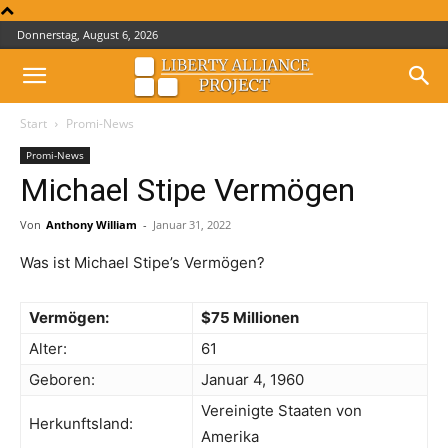
Donnerstag, August 6, 2026
Start
Promi-News
Promi-News
Michael Stipe Vermögen
Von
Anthony William
-
Januar 31, 2022
Was ist Michael Stipe’s Vermögen?
Vermögen:
$75 Millionen
Alter:
61
Geboren:
Januar 4, 1960
Vereinigte Staaten von
Herkunftsland:
Amerika