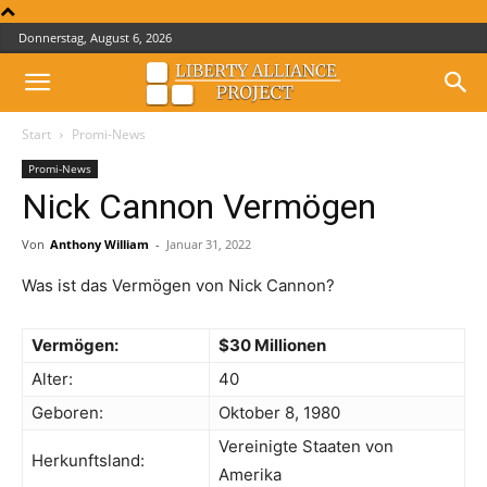
Donnerstag, August 6, 2026
Start
Promi-News
Promi-News
Nick Cannon Vermögen
Von
Anthony William
-
Januar 31, 2022
Was ist das Vermögen von Nick Cannon?
Vermögen:
$30 Millionen
Alter:
40
Geboren:
Oktober 8, 1980
Vereinigte Staaten von
Herkunftsland:
Amerika