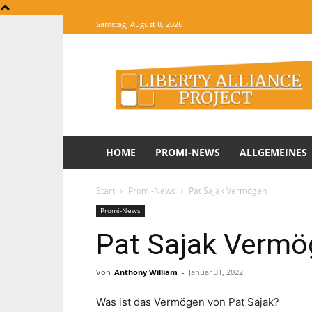
Samstag, August 8, 2026
The
Website
of
Informations
HOME
PROMI-NEWS
ALLGEMEINES
Start
Promi-News
Pat Sajak Vermögen
Promi-News
Pat Sajak Vermö
Von
Anthony William
-
Januar 31, 2022
Was ist das Vermögen von Pat Sajak?