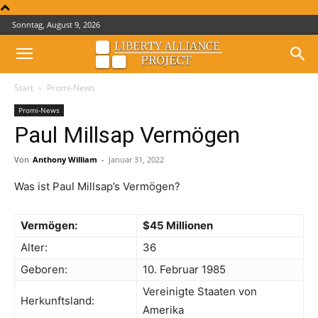
Sonntag, August 9, 2026
Start
Promi-News
Promi-News
Paul Millsap Vermögen
Von
Anthony William
-
Januar 31, 2022
Was ist Paul Millsap’s Vermögen?
Vermögen:
$45 Millionen
Alter:
36
Geboren:
10. Februar 1985
Vereinigte Staaten von
Herkunftsland:
Amerika