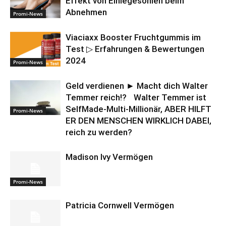
Effekt von Einlegesohlen beim
Abnehmen
Promi-News
Viaciaxx Booster Fruchtgummis im
Test ▷ Erfahrungen & Bewertungen
2024
Promi-News
Geld verdienen ► Macht dich Walter
Temmer reich!? Walter Temmer ist
SelfMade-Multi-Millionär, ABER HILFT
Promi-News
ER DEN MENSCHEN WIRKLICH DABEI,
reich zu werden?
Madison Ivy Vermögen
Promi-News
Patricia Cornwell Vermögen