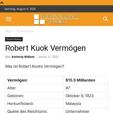
Samstag, August 8, 2026
Start
Promi-News
Promi-News
Robert Kuok Vermögen
Von
Anthony William
-
Januar 31, 2022
Was ist Robert Kuoks Vermögen?
Vermögen:
$15.5 Milliarden
Alter
97
Geboren:
Oktober 6, 1923
Herkunftsland:
Malaysia
Quelle des Reichtums:
Unternehmer