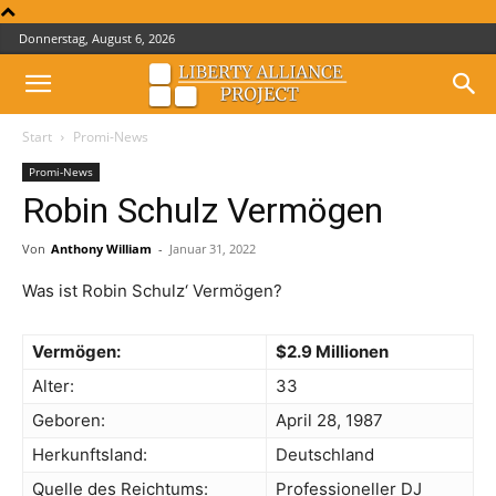
Donnerstag, August 6, 2026
Start
Promi-News
Promi-News
Robin Schulz Vermögen
Von
Anthony William
-
Januar 31, 2022
Was ist Robin Schulz‘ Vermögen?
Vermögen:
$2.9 Millionen
Alter:
33
Geboren:
April 28, 1987
Herkunftsland:
Deutschland
Quelle des Reichtums:
Professioneller DJ