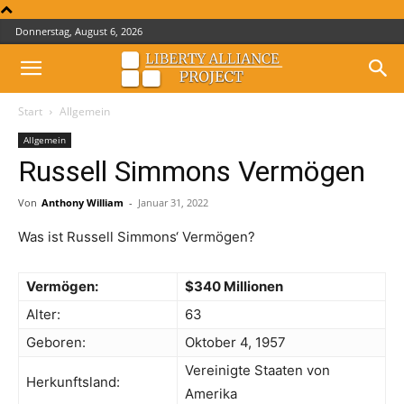
Donnerstag, August 6, 2026
Start
Allgemein
Allgemein
Russell Simmons Vermögen
Von
Anthony William
-
Januar 31, 2022
Was ist Russell Simmons‘ Vermögen?
Vermögen:
$340 Millionen
Alter:
63
Geboren:
Oktober 4, 1957
Vereinigte Staaten von
Herkunftsland:
Amerika