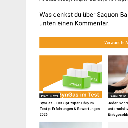
Was denkst du über Saquon Ba
unten einen Kommentar.
Verwandte Ar
Promi-News
Promi-News
SynGas – Der Spritspar-Chip im
Jeder Schrit
Test ▷ Erfahrungen & Bewertungen
unterschätz
2026
Einlegesoh