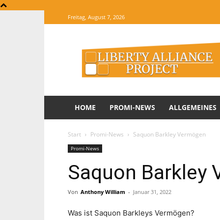
Freitag, August 7, 2026
The
Website
of
Informations
HOME
PROMI-NEWS
ALLGEMEINES
Start
Promi-News
Saquon Barkley Vermögen
Promi-News
Saquon Barkley
Von
Anthony William
-
Januar 31, 2022
Was ist Saquon Barkleys Vermögen?