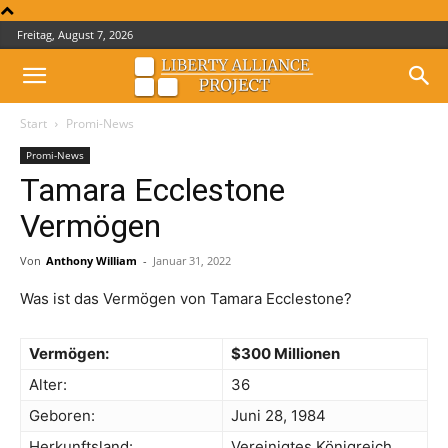
Freitag, August 7, 2026
Start
Promi-News
Promi-News
Tamara Ecclestone
Vermögen
Von
Anthony William
-
Januar 31, 2022
Was ist das Vermögen von Tamara Ecclestone?
Vermögen:
$300 Millionen
Alter:
36
Geboren:
Juni 28, 1984
Herkunftsland:
Vereinigtes Königreich