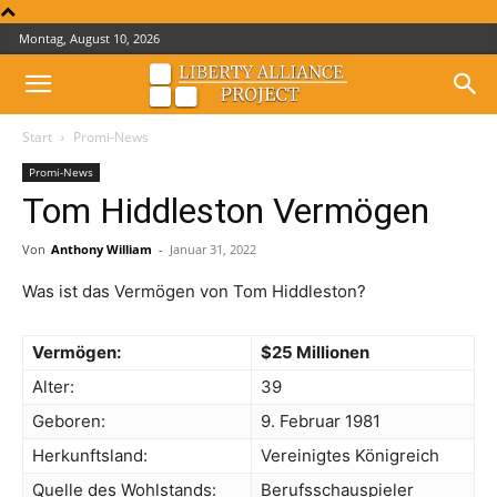
Montag, August 10, 2026
Start
Promi-News
Promi-News
Tom Hiddleston Vermögen
Von
Anthony William
-
Januar 31, 2022
Was ist das Vermögen von Tom Hiddleston?
Vermögen:
$25 Millionen
Alter:
39
Geboren:
9. Februar 1981
Herkunftsland:
Vereinigtes Königreich
Quelle des Wohlstands:
Berufsschauspieler