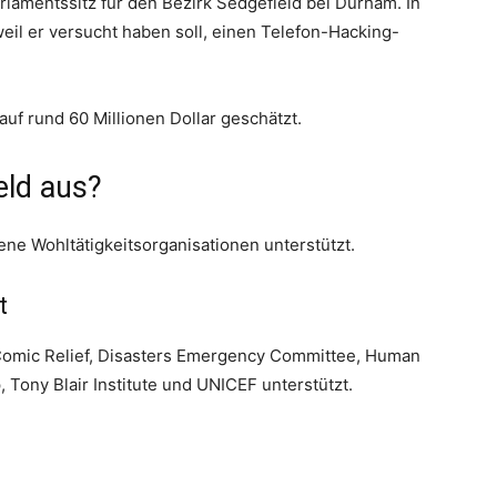
rlamentssitz für den Bezirk Sedgefield bei Durham. In
weil er versucht haben soll, einen Telefon-Hacking-
uf rund 60 Millionen Dollar geschätzt.
eld aus?
dene Wohltätigkeitsorganisationen unterstützt.
t
e Comic Relief, Disasters Emergency Committee, Human
 Tony Blair Institute und UNICEF unterstützt.