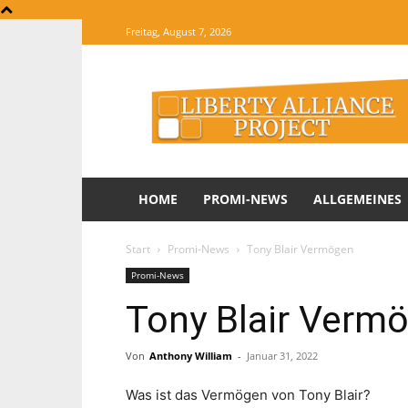
Freitag, August 7, 2026
The
Website
of
Informations
HOME
PROMI-NEWS
ALLGEMEINES
Start
Promi-News
Tony Blair Vermögen
Promi-News
Tony Blair Verm
Von
Anthony William
-
Januar 31, 2022
Was ist das Vermögen von Tony Blair?