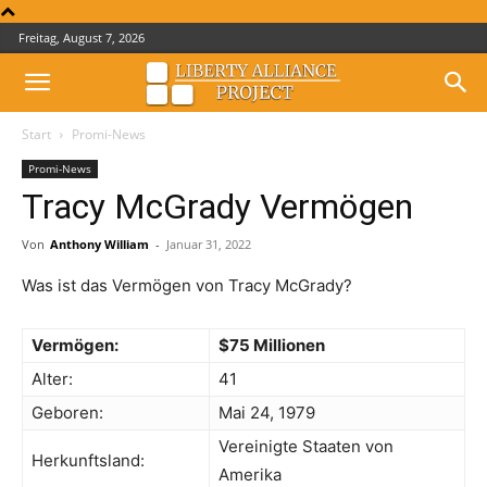
Freitag, August 7, 2026
Start
Promi-News
Promi-News
Tracy McGrady Vermögen
Von
Anthony William
-
Januar 31, 2022
Was ist das Vermögen von Tracy McGrady?
Vermögen:
$75 Millionen
Alter:
41
Geboren:
Mai 24, 1979
Vereinigte Staaten von
Herkunftsland:
Amerika