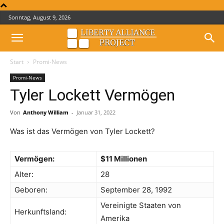
Sonntag, August 9, 2026
Start
Promi-News
Promi-News
Tyler Lockett Vermögen
Von
Anthony William
-
Januar 31, 2022
Was ist das Vermögen von Tyler Lockett?
Vermögen:
$11 Millionen
Alter:
28
Geboren:
September 28, 1992
Vereinigte Staaten von
Herkunftsland:
Amerika