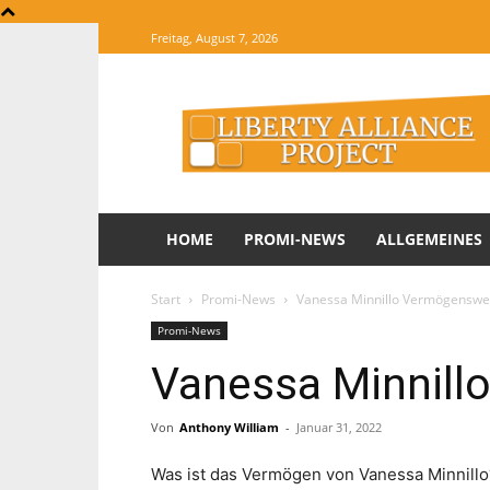
Freitag, August 7, 2026
The
Website
of
Informations
HOME
PROMI-NEWS
ALLGEMEINES
Start
Promi-News
Vanessa Minnillo Vermögenswe
Promi-News
Vanessa Minnill
Von
Anthony William
-
Januar 31, 2022
Was ist das Vermögen von Vanessa Minnillo