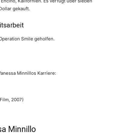
Encino, Kalifornien. Es verfügt über sieben
ollar gekauft.
tsarbeit
 Operation Smile geholfen.
Vanessa Minnillos Karriere:
(Film, 2007)
a Minnillo