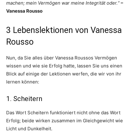
machen; mein Vermögen war meine Integrität oder.“
–
Vanessa Rousso
3 Lebenslektionen von Vanessa
Rousso
Nun, da Sie alles über Vanessa Roussos Vermögen
wissen und wie sie Erfolg hatte, lassen Sie uns einen
Blick auf einige der Lektionen werfen, die wir von ihr
lernen können:
1. Scheitern
Das Wort Scheitern funktioniert nicht ohne das Wort
Erfolg; beide wirken zusammen im Gleichgewicht wie
Licht und Dunkelheit.