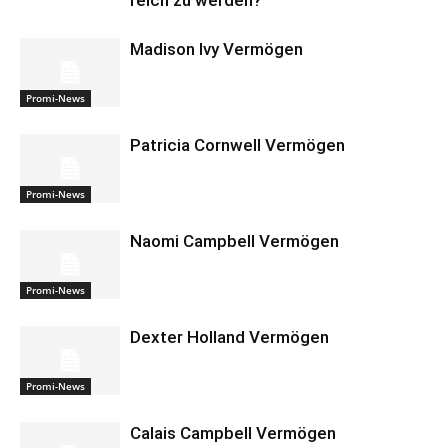
reich zu werden?
Madison Ivy Vermögen
Promi-News
Patricia Cornwell Vermögen
Promi-News
Naomi Campbell Vermögen
Promi-News
Dexter Holland Vermögen
Promi-News
Calais Campbell Vermögen