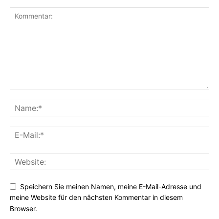
Speichern Sie meinen Namen, meine E-Mail-Adresse und
meine Website für den nächsten Kommentar in diesem
Browser.