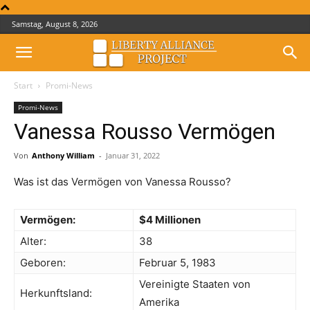
Samstag, August 8, 2026
Start
Promi-News
Promi-News
Vanessa Rousso Vermögen
Von
Anthony William
-
Januar 31, 2022
Was ist das Vermögen von Vanessa Rousso?
Vermögen:
$4 Millionen
Alter:
38
Geboren:
Februar 5, 1983
Vereinigte Staaten von
Herkunftsland:
Amerika