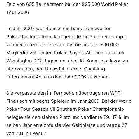
Feld von 605 Teilnehmern bei der $25.000 World Poker
Tour 2006.
Im Jahr 2007 war Rousso ein bemerkenswerter
Pokerstar. Im selben Jahr gehörte sie zu einer Gruppe
von Vertretern der Pokerindustrie und der 800.000
Mitglieder zählenden Poker Players Alliance, die nach
Washington D.C. flogen, um den US-Kongress davon zu
überzeugen, den Unlawful Internet Gambling
Enforcement Act aus dem Jahr 2006 zu kippen.
Sie verpasste den im Fernsehen übertragenen WPT-
Finaltisch mit sechs Spielern im Jahr 2009. Bei der World
Poker Tour Season VII Southern Poker Championship
belegte sie den siebten Platz und verdiente 79.117 $. Im
selben Jahr erreichte sie vier Geldplätze und wurde 27
von 201 in Event 2.