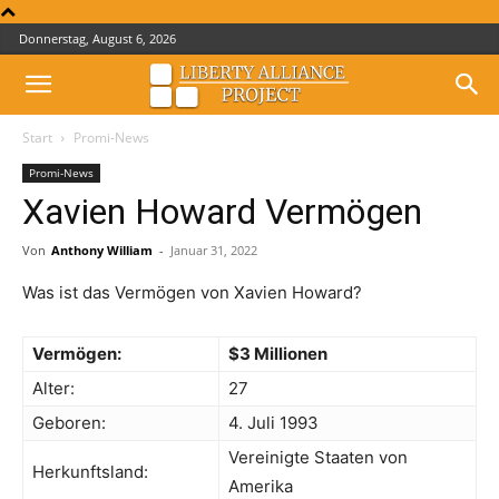
Donnerstag, August 6, 2026
Start
Promi-News
Promi-News
Xavien Howard Vermögen
Von
Anthony William
-
Januar 31, 2022
Was ist das Vermögen von Xavien Howard?
Vermögen:
$3 Millionen
Alter:
27
Geboren:
4. Juli 1993
Vereinigte Staaten von
Herkunftsland:
Amerika