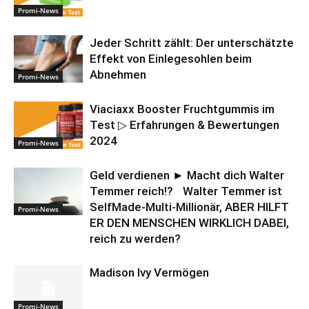
Promi-News
Jeder Schritt zählt: Der unterschätzte
Effekt von Einlegesohlen beim
Abnehmen
Promi-News
Viaciaxx Booster Fruchtgummis im
Test ▷ Erfahrungen & Bewertungen
2024
Promi-News
Geld verdienen ► Macht dich Walter
Temmer reich!? Walter Temmer ist
SelfMade-Multi-Millionär, ABER HILFT
Promi-News
ER DEN MENSCHEN WIRKLICH DABEI,
reich zu werden?
Madison Ivy Vermögen
Promi-News