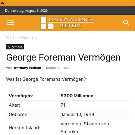
Donnerstag, August 6, 2026
Start
Allgemein
Allgemein
George Foreman Vermögen
Von
Anthony William
-
Januar 31, 2022
Was ist George Foremans Vermögen?
Vermögen:
$300 Millionen
Alter:
71
Geboren:
Januar 10, 1949
Vereinigte Staaten von
Herkunftsland:
Amerika