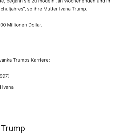
hte, begann sie zu modeln „an Wochenenden und in
chuljahres“, so ihre Mutter Ivana Trump.
0 Millionen Dollar.
Ivanka Trumps Karriere:
1997)
 Ivana
a Trump