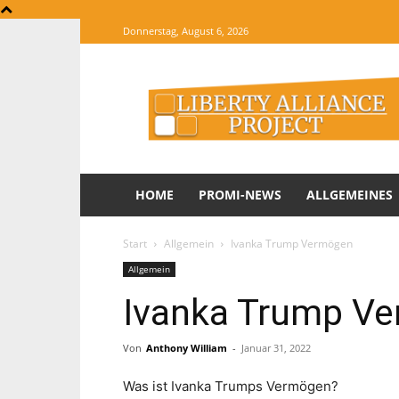
Donnerstag, August 6, 2026
The
Website
of
Informations
HOME
PROMI-NEWS
ALLGEMEINES
Start
Allgemein
Ivanka Trump Vermögen
Allgemein
Ivanka Trump V
Von
Anthony William
-
Januar 31, 2022
Was ist Ivanka Trumps Vermögen?