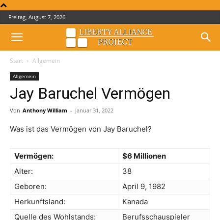
Freitag, August 7, 2026
Start
Allgemein
Allgemein
Jay Baruchel Vermögen
Von
Anthony William
-
Januar 31, 2022
Was ist das Vermögen von Jay Baruchel?
Vermögen:
$6 Millionen
Alter:
38
Geboren:
April 9, 1982
Herkunftsland:
Kanada
Quelle des Wohlstands:
Berufsschauspieler