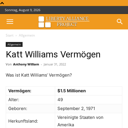
Sonntag, August 9, 2026
Start
Allgemein
Allgemein
Katt Williams Vermögen
Von
Anthony William
-
Januar 31, 2022
Was ist Katt Williams‘ Vermögen?
Vermögen:
$1.5 Millionen
Alter:
49
Geboren:
September 2, 1971
Vereinigte Staaten von
Herkunftsland:
Amerika