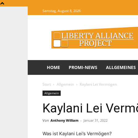
Samstag, August 8, 2026
The
Website
of
Informations
HOME
PROMI-NEWS
ALLGEMEINES
Start
Allgemein
Kaylani Lei Vermögen
Allgemein
Kaylani Lei Ver
Von
Anthony William
-
Januar 31, 2022
Was ist Kaylani Lei’s Vermögen?