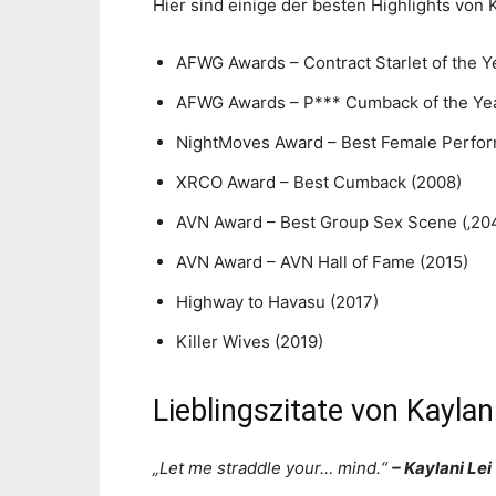
Hier sind einige der besten Highlights von K
AFWG Awards – Contract Starlet of the Y
AFWG Awards – P*** Cumback of the Yea
NightMoves Award – Best Female Perfor
XRCO Award – Best Cumback (2008)
AVN Award – Best Group Sex Scene (‚204
AVN Award – AVN Hall of Fame (2015)
Highway to Havasu (2017)
Killer Wives (2019)
Lieblingszitate von Kaylani
„Let me straddle your… mind.“
– Kaylani Lei