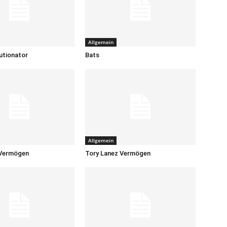
Allgemein
utionator
Bats
Allgemein
 Vermögen
Tory Lanez Vermögen