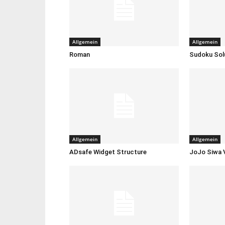
Allgemein
Allgemein
Roman
Sudoku Sol
Allgemein
Allgemein
ADsafe Widget Structure
JoJo Siwa