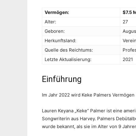
Vermögen:
$7.5 M
Alter:
27
Geboren:
Augus
Herkunftsland:
Verei
Quelle des Reichtums:
Profe
Letzte Aktualisierung:
2021
Einführung
Im Jahr 2022 wird Keke Palmers Vermögen a
Lauren Keyana „Keke“ Palmer ist eine amer
Songwriterin aus Harvey. Palmers Debütalb
wurde bekannt, als sie im Alter von 9 Jahr