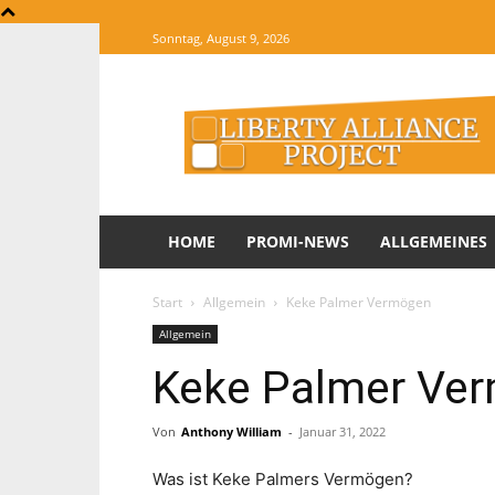
Sonntag, August 9, 2026
The
Website
of
Informations
HOME
PROMI-NEWS
ALLGEMEINES
Start
Allgemein
Keke Palmer Vermögen
Allgemein
Keke Palmer Ve
Von
Anthony William
-
Januar 31, 2022
Was ist Keke Palmers Vermögen?